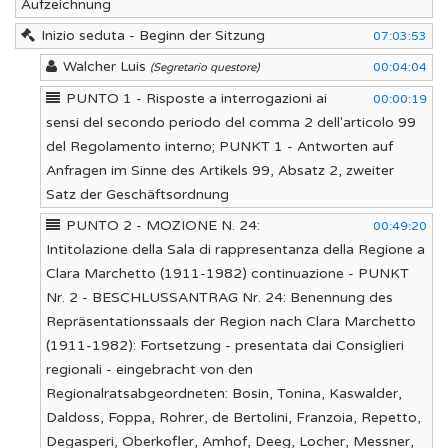
Aufzeichnung
Inizio seduta - Beginn der Sitzung
07:03:53
Walcher Luis
00:04:04
(Segretario questore)
PUNTO 1 - Risposte a interrogazioni ai
00:00:19
sensi del secondo periodo del comma 2 dell'articolo 99
del Regolamento interno; PUNKT 1 - Antworten auf
Anfragen im Sinne des Artikels 99, Absatz 2, zweiter
Satz der Geschäftsordnung
PUNTO 2 - MOZIONE N. 24:
00:49:20
Intitolazione della Sala di rappresentanza della Regione a
Clara Marchetto (1911-1982) continuazione - PUNKT
Nr. 2 - BESCHLUSSANTRAG Nr. 24: Benennung des
Repräsentationssaals der Region nach Clara Marchetto
(1911-1982): Fortsetzung - presentata dai Consiglieri
regionali - eingebracht von den
Regionalratsabgeordneten: Bosin, Tonina, Kaswalder,
Daldoss, Foppa, Rohrer, de Bertolini, Franzoia, Repetto,
Degasperi, Oberkofler, Amhof, Deeg, Locher, Messner,