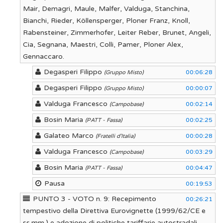
Mair, Demagri, Maule, Malfer, Valduga, Stanchina,
Bianchi, Rieder, Köllensperger, Ploner Franz, Knoll,
Rabensteiner, Zimmerhofer, Leiter Reber, Brunet, Angeli,
Cia, Segnana, Maestri, Colli, Pamer, Ploner Alex,
Gennaccaro.
Degasperi Filippo
00:06:28
(Gruppo Misto)
Degasperi Filippo
00:00:07
(Gruppo Misto)
Valduga Francesco
00:02:14
(Campobase)
Bosin Maria
00:02:25
(PATT - Fassa)
Galateo Marco
00:00:28
(Fratelli d'Italia)
Valduga Francesco
00:03:29
(Campobase)
Bosin Maria
00:04:47
(PATT - Fassa)
Pausa
00:19:53
PUNTO 3 - VOTO n. 9: Recepimento
00:26:21
tempestivo della Direttiva Eurovignette (1999/62/CE e
ss.mm.) e adozione di politiche tariffarie autostradali