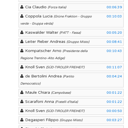
Cia Claudio
00:06:39
(Forza Italia)
Coppola Lucia
00:10:03
(Grüne Fraktion - Gruppo
verde - Gruppa vërda)
Kaswalder Walter
00:05:20
(PATT - Fassa)
Leiter Reber Andreas
00:08:41
(Gruppo Misto)
Kompatscher Arno
00:10:43
(Presidente della
Regione Trentino-Alto Adige)
Knoll Sven
00:11:07
(SÜD-TIROLER FREIHEIT)
de Bertolini Andrea
00:04:24
(Partito
Democratico)
Maule Chiara
00:01:22
(Campobase)
Scarafoni Anna
00:01:22
(Fratelli d'Italia)
Knoll Sven
00:00:50
(SÜD-TIROLER FREIHEIT)
Degasperi Filippo
00:03:27
(Gruppo Misto)