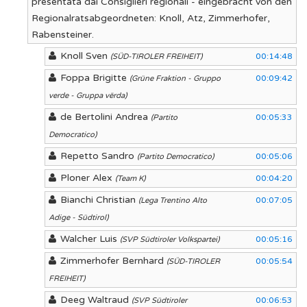
presentata dai Consiglieri regionali - eingebracht von den
Regionalratsabgeordneten: Knoll, Atz, Zimmerhofer,
Rabensteiner.
Knoll Sven
00:14:48
(SÜD-TIROLER FREIHEIT)
Foppa Brigitte
00:09:42
(Grüne Fraktion - Gruppo
verde - Gruppa vërda)
de Bertolini Andrea
00:05:33
(Partito
Democratico)
Repetto Sandro
00:05:06
(Partito Democratico)
Ploner Alex
00:04:20
(Team K)
Bianchi Christian
00:07:05
(Lega Trentino Alto
Adige - Südtirol)
Walcher Luis
00:05:16
(SVP Südtiroler Volkspartei)
Zimmerhofer Bernhard
00:05:54
(SÜD-TIROLER
FREIHEIT)
Deeg Waltraud
00:06:53
(SVP Südtiroler