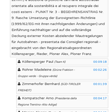
orientate alla sostenibilità e al recupero integrale dei
costi esterni - PUNKT Nr. 3 - BEGEHRENSANTRAG Nr.
9: Rasche Umsetzung der Eurovignetten-Richtlinie
(1999/62/EG mit ihren nachfolgenden Änderungen) und
Einführung nachhaltiger und auf die vollständige
Deckung externer Kosten abzielender Mautregelungen
für Autobahnen - presentata dai Consiglieri regionali -
eingebracht von den Regionalratsabgeordneten:
Köllensperger, Rieder, Ploner Alex, Ploner Franz.
Köllensperger Paul
00:09:18
(Team K)
Rohrer Madeleine
00:02:26
(Grüne Fraktion -
Gruppo verde - Gruppa vërda)
Zimmerhofer Bernhard
00:01:39
(SÜD-TIROLER
FREIHEIT)
Kompatscher Arno
00:04:17
(Presidente della
Regione Trentino-Alto Adige)