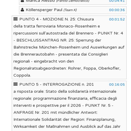
Manica Alessio
00:04:41
(Partito Democratico)
Köllensperger Paul
00:00:36
(Team K)
PUNTO 4 - MOZIONE N. 25: Chiusura
00:01:52
della tratta ferroviaria Monaco-Rosenheim e
ripercussioni sull'autostrada del Brennero - PUNKT Nr. 4
- BESCHLUSSANTRAG NR. 25: Sperrung der
Bahnstrecke München-Rosenheim und Auswirkungen auf
die Brennerautobahn - presentata dai Consiglieri
regionali - eingebracht von den
Regionalratsabgeordneten: Rohrer, Foppa, Oberkofler,
Coppola.
PUNTO 5 - INTERROGAZIONE n. 201
00:16:05
a risposta orale: Stato della solidarietà internazionale
regionale: programmazione finanziaria, efficacia degli
interventi e prospettive per il 2026 - PUNKT Nr. 5 -
ANFRAGE Nr. 201 mit mündlicher Antwort:
Internationale Solidarität der Region: Finanzplanung,
Wirksamkeit der Maßnahmen und Ausblick auf das Jahr