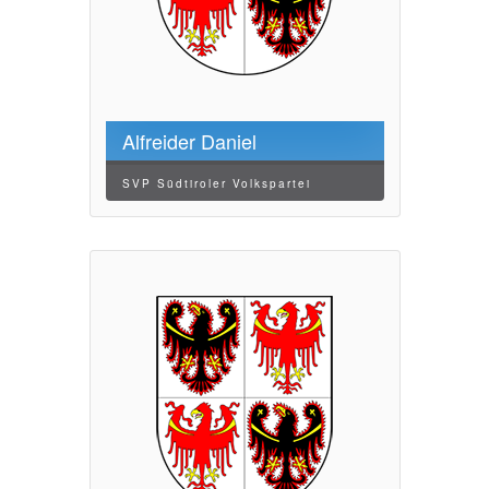
Alfreider Daniel
SVP Südtiroler Volkspartei