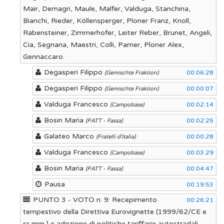
Mair, Demagri, Maule, Malfer, Valduga, Stanchina,
Bianchi, Rieder, Köllensperger, Ploner Franz, Knoll,
Rabensteiner, Zimmerhofer, Leiter Reber, Brunet, Angeli,
Cia, Segnana, Maestri, Colli, Pamer, Ploner Alex,
Gennaccaro.
Degasperi Filippo
00:06:28
(Gemischte Fraktion)
Degasperi Filippo
00:00:07
(Gemischte Fraktion)
Valduga Francesco
00:02:14
(Campobase)
Bosin Maria
00:02:25
(PATT - Fassa)
Galateo Marco
00:00:28
(Fratelli d'Italia)
Valduga Francesco
00:03:29
(Campobase)
Bosin Maria
00:04:47
(PATT - Fassa)
Pausa
00:19:53
PUNTO 3 - VOTO n. 9: Recepimento
00:26:21
tempestivo della Direttiva Eurovignette (1999/62/CE e
ss.mm.) e adozione di politiche tariffarie autostradali