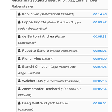
Regionalratsabgeordneten: Knoll, Atz, Zimmerhofer,
Rabensteiner.
Knoll Sven
00:14:48
(SÜD-TIROLER FREIHEIT)
Foppa Brigitte
00:09:42
(Grüne Fraktion - Gruppo
verde - Gruppa vërda)
de Bertolini Andrea
00:05:33
(Partito
Democratico)
Repetto Sandro
00:05:06
(Partito Democratico)
Ploner Alex
00:04:20
(Team K)
Bianchi Christian
00:07:05
(Lega Trentino Alto
Adige - Südtirol)
Walcher Luis
00:05:16
(SVP Südtiroler Volkspartei)
Zimmerhofer Bernhard
00:05:54
(SÜD-TIROLER
FREIHEIT)
Deeg Waltraud
00:06:53
(SVP Südtiroler
Volkspartei)