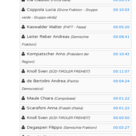
00:06:39
(Forza Italia)
Coppola Lucia
00:10:03
(Grüne Fraktion - Gruppo
verde - Gruppa vërda)
Kaswalder Walter
00:05:20
(PATT - Fassa)
Leiter Reber Andreas
00:08:41
(Gemischte
Fraktion)
Kompatscher Arno
00:10:43
(Präsident der
Region)
Knoll Sven
00:11:07
(SÜD-TIROLER FREIHEIT)
de Bertolini Andrea
00:04:24
(Partito
Democratico)
Maule Chiara
00:01:22
(Campobase)
Scarafoni Anna
00:01:22
(Fratelli d'Italia)
Knoll Sven
00:00:50
(SÜD-TIROLER FREIHEIT)
Degasperi Filippo
00:03:27
(Gemischte Fraktion)