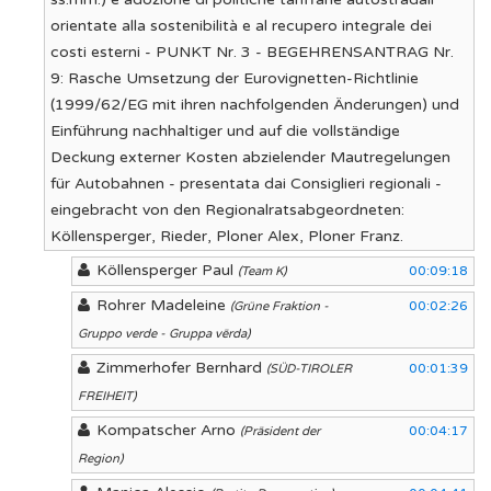
orientate alla sostenibilità e al recupero integrale dei
costi esterni - PUNKT Nr. 3 - BEGEHRENSANTRAG Nr.
9: Rasche Umsetzung der Eurovignetten-Richtlinie
(1999/62/EG mit ihren nachfolgenden Änderungen) und
Einführung nachhaltiger und auf die vollständige
Deckung externer Kosten abzielender Mautregelungen
für Autobahnen - presentata dai Consiglieri regionali -
eingebracht von den Regionalratsabgeordneten:
Köllensperger, Rieder, Ploner Alex, Ploner Franz.
Köllensperger Paul
00:09:18
(Team K)
Rohrer Madeleine
00:02:26
(Grüne Fraktion -
Gruppo verde - Gruppa vërda)
Zimmerhofer Bernhard
00:01:39
(SÜD-TIROLER
FREIHEIT)
Kompatscher Arno
00:04:17
(Präsident der
Region)