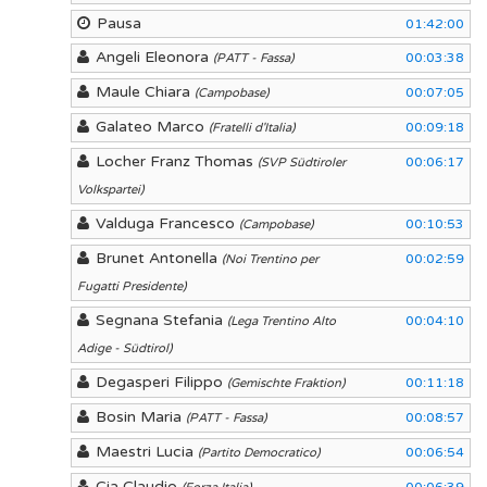
Pausa
01:42:00
Angeli Eleonora
00:03:38
(PATT - Fassa)
Maule Chiara
00:07:05
(Campobase)
Galateo Marco
00:09:18
(Fratelli d'Italia)
Locher Franz Thomas
00:06:17
(SVP Südtiroler
Volkspartei)
Valduga Francesco
00:10:53
(Campobase)
Brunet Antonella
00:02:59
(Noi Trentino per
Fugatti Presidente)
Segnana Stefania
00:04:10
(Lega Trentino Alto
Adige - Südtirol)
Degasperi Filippo
00:11:18
(Gemischte Fraktion)
Bosin Maria
00:08:57
(PATT - Fassa)
Maestri Lucia
00:06:54
(Partito Democratico)
Cia Claudio