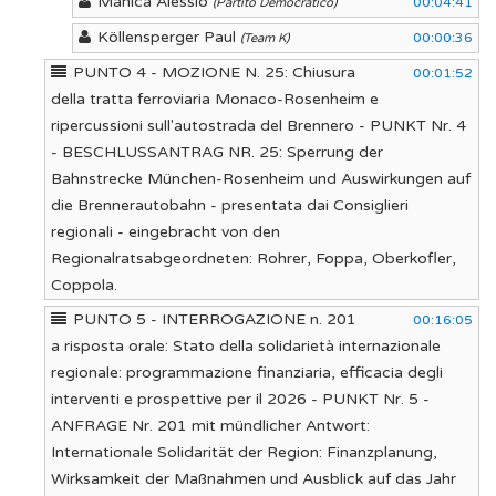
Manica Alessio
00:04:41
(Partito Democratico)
Köllensperger Paul
00:00:36
(Team K)
PUNTO 4 - MOZIONE N. 25: Chiusura
00:01:52
della tratta ferroviaria Monaco-Rosenheim e
ripercussioni sull'autostrada del Brennero - PUNKT Nr. 4
- BESCHLUSSANTRAG NR. 25: Sperrung der
Bahnstrecke München-Rosenheim und Auswirkungen auf
die Brennerautobahn - presentata dai Consiglieri
regionali - eingebracht von den
Regionalratsabgeordneten: Rohrer, Foppa, Oberkofler,
Coppola.
PUNTO 5 - INTERROGAZIONE n. 201
00:16:05
a risposta orale: Stato della solidarietà internazionale
regionale: programmazione finanziaria, efficacia degli
interventi e prospettive per il 2026 - PUNKT Nr. 5 -
ANFRAGE Nr. 201 mit mündlicher Antwort:
Internationale Solidarität der Region: Finanzplanung,
Wirksamkeit der Maßnahmen und Ausblick auf das Jahr