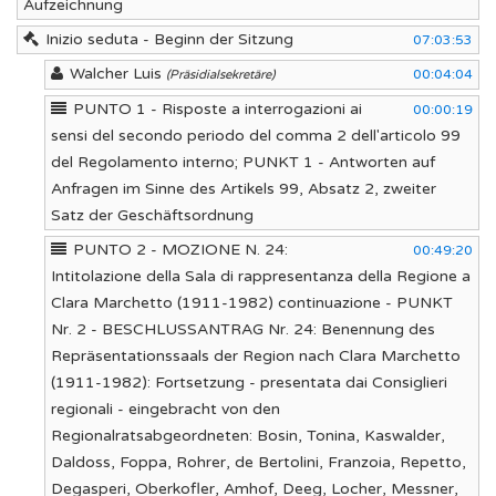
Aufzeichnung
Inizio seduta - Beginn der Sitzung
07:03:53
Walcher Luis
00:04:04
(Präsidialsekretäre)
PUNTO 1 - Risposte a interrogazioni ai
00:00:19
sensi del secondo periodo del comma 2 dell'articolo 99
del Regolamento interno; PUNKT 1 - Antworten auf
Anfragen im Sinne des Artikels 99, Absatz 2, zweiter
Satz der Geschäftsordnung
PUNTO 2 - MOZIONE N. 24:
00:49:20
Intitolazione della Sala di rappresentanza della Regione a
Clara Marchetto (1911-1982) continuazione - PUNKT
Nr. 2 - BESCHLUSSANTRAG Nr. 24: Benennung des
Repräsentationssaals der Region nach Clara Marchetto
(1911-1982): Fortsetzung - presentata dai Consiglieri
regionali - eingebracht von den
Regionalratsabgeordneten: Bosin, Tonina, Kaswalder,
Daldoss, Foppa, Rohrer, de Bertolini, Franzoia, Repetto,
Degasperi, Oberkofler, Amhof, Deeg, Locher, Messner,