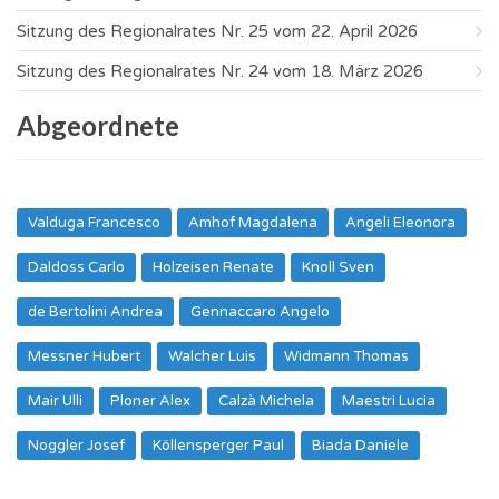
Sitzung des Regionalrates Nr. 25 vom 22. April 2026
Sitzung des Regionalrates Nr. 24 vom 18. März 2026
Abgeordnete
Valduga Francesco
Amhof Magdalena
Angeli Eleonora
Daldoss Carlo
Holzeisen Renate
Knoll Sven
de Bertolini Andrea
Gennaccaro Angelo
Messner Hubert
Walcher Luis
Widmann Thomas
Mair Ulli
Ploner Alex
Calzà Michela
Maestri Lucia
Noggler Josef
Köllensperger Paul
Biada Daniele