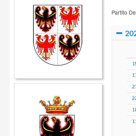
Partito D
20
1
1
2
2
1
1